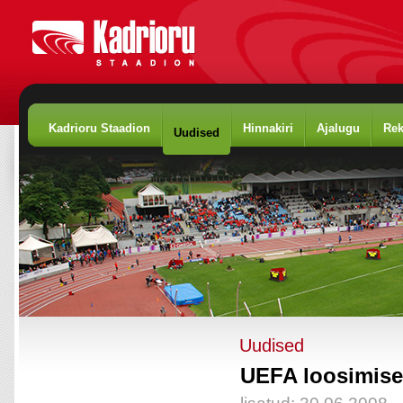
Kadrioru Staadion
Hinnakiri
Ajalugu
Rek
Uudised
Uudised
UEFA loosimis