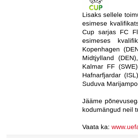
Lisaks sellele toi
esimese kvalifikat
Cup sarjas FC F
esimeses kvalif
Kopenhagen (DEN)
Midtjylland (DEN
Kalmar FF (SWE),
Hafnarfjardar (IS
Suduva Marijampol
Jääme põnevusega
kodumängud neil tu
Vaata ka:
www.uef