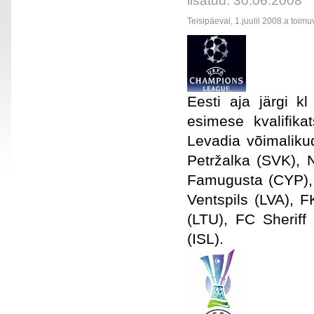
lisatud: 30.06.2008
Teisipäeval, 1.juulil 2008.a toi
Eesti aja järgi 
esimese kvalifika
Levadia võimalik
Petržalka (SVK),
Famugusta (CYP), 
Ventspils (LVA), 
(LTU), FC Sheriff
(ISL).