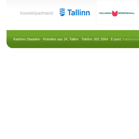
Kadrioru Staadion - Roheline aas 24, Tallinn Telefon: 601 3564 E-post:
kadriorus