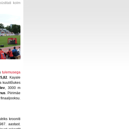
üstitati kolm
us
tulemusega
35,82
. Kayale
a kuulitõukes
ulev
, 3000 m
nus
. Piirimäe
inaaljooksu.
riks krooniti
987. aastast.