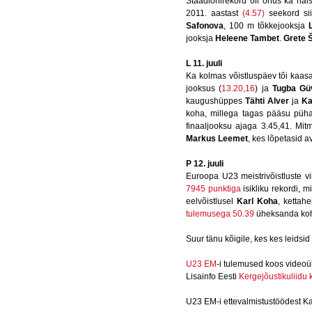
Staadionirekord oli ohus ka nai
2011. aastast
(4.57)
seekord sii
Safonova
, 100 m tõkkejooksja
jooksja
Heleene Tambet
.
Grete 
L 11. juuli
Ka kolmas võistluspäev tõi kaasa
jooksus (
13.20,16
) ja
Tugba Gü
kaugushüppes
Tähti Alver
ja
Ka
koha, millega tagas pääsu püha
finaaljooksu ajaga 3.45,41. Mit
Markus Leemet
, kes lõpetasid a
P 12. juuli
Euroopa U23 meistrivõistluste v
7945 punktiga
isikliku rekordi, m
eelvõistlusel
Karl Koha
, kettahe
tulemusega 50.39
üheksanda koha
Suur tänu kõigile, kes kes leidsid
U23 EM
-i tulemused koos video
Lisainfo Eesti
Kergejõustikuliidu 
U23 EM-i ettevalmistustöödest Ka