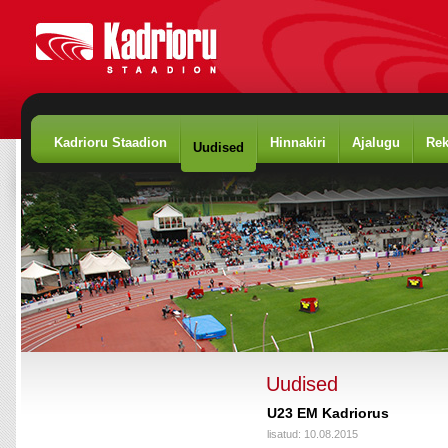
Kadrioru Staadion
Hinnakiri
Ajalugu
Rek
Uudised
Uudised
U23 EM Kadriorus
lisatud: 10.08.2015