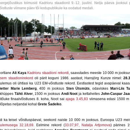
rgejõustikus toimusid Kadrioru staadionil 9.-12. juulini. Nelja päeva jooksul p
võistluste viimane päev tõi kodupublikule ka oodatud medali.
portlane
Ali Kaya
Kadrioru staadioni rekordi
, saavutades meeste 10 000 m jooks
sem staadionirekord
oli pärit koguni 1986. aastast, Hansjörg Kunze nimel:
28.
 tulemus oli ühtlasi ka U23 EM-võistluste rekord. Eestlastest tegid avapäeval kaas
Getter Marie Lemberg
, 400 m jooksus
Sten Ütsmüts
, odaviskes
Mari-Liis T
mikhüppes
Tähti Alver
, 1500 m jooksus
Andi Noot
ja kettaheites
John-Caspar Jaa
itõuke finaalvõistluses 8. koha, Noot sai
ajaga 3.45,83
viimasena edasi 1500 m f
lõpetas neljandal kohal
Grete Šadeiko
.
ati ka teisel võistluspäeval, seekord naiste 10 000 m jooksus. Euroopa U23 meist
tulemusega 32.18,69
. Eelmine rekord (
33.07,97, Natalja Artjomova
) pärines 1