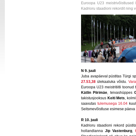
Euroopa U23 meistrivõistlused ke
Kadrioru staadioni rekordit ning 
N 9. juuli
Juba avapäeval püstitas Türgi s
27.53,38
ülekaaluka võidu.
Vara
Euroopa U23 meistritiitli toonud
Kätlin Piirimäe
, teivashüppes
takistusjooksus
Keiti Mets
, kol
saavutas
tulemusega 16.04
kuul
Seitsmevõistluse esimese päeva 
R 10. juuli
Kadrioru staadioni rekord püstit
hollandlanna
Jip Vastenburg
,