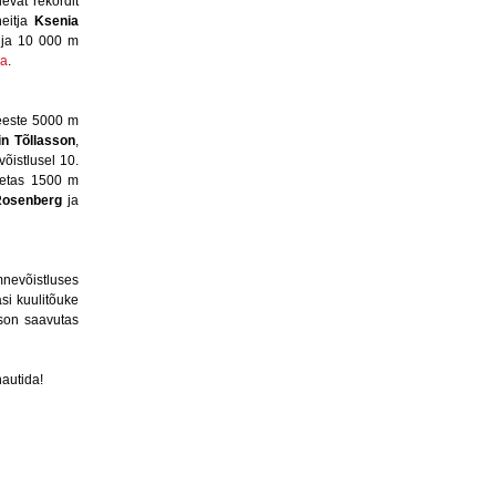
evat rekordit
heitja
Ksenia
ja 10 000 m
ga
.
este 5000 m
in Tõllasson
,
õistlusel 10.
petas 1500 m
 Rosenberg
ja
nevõistluses
asi kuulitõuke
sson saavutas
nautida!