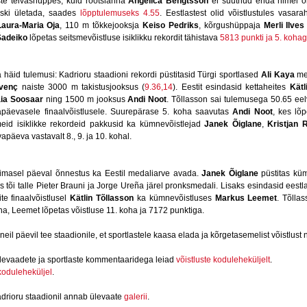
ste teivashüppes, kuid rootslanna
Angelica Bengtsson
ei suutnud enda nimel ol
ski ületada, saades
lõpptulemuseks 4.55
. Eestlastest olid võistlustules vasara
Laura-Maria Oja
, 110 m tõkkejooksja
Keiso Pedriks
, kõrgushüppaja
Merli Ilves
Šadeiko
lõpetas seitsmevõistluse isiklikku rekordit tähistava
5813 punkti ja 5. koha
 häid tulemusi: Kadrioru staadioni rekordi püstitasid Türgi sportlased
Ali Kaya
me
venç
naiste 3000 m takistusjooksus (
9.36,14
). Eestit esindasid kettaheites
Kätl
ia Soosaar
ning 1500 m jooksus
Andi Noot
. Tõllasson sai tulemusega 50.65 eelv
päevasele finaalvõistlusele. Suurepärase 5. koha saavutas
Andi Noot
, kes lõ
meid isiklikke rekordeid pakkusid ka kümnevõistlejad
Janek Õiglane
,
Kristjan
vapäeva vastavalt 8., 9. ja 10. kohal.
iimasel päeval õnnestus ka Eestil medaliarve avada.
Janek Õiglane
püstitas küm
is tõi talle Pieter Brauni ja Jorge Ureña järel pronksmedali. Lisaks esindasid eestl
ite finaalvõistlusel
Kätlin Tõllasson
ka kümnevõistluses
Markus Leemet
. Tõlla
, Leemet lõpetas võistluse 11. koha ja 7172 punktiga.
 neil päevil tee staadionile, et sportlastele kaasa elada ja kõrgetasemelist võistlust 
ülevaadete ja sportlaste kommentaaridega leiad
võistluste koduleheküljelt
.
koduleheküljel
.
drioru staadionil annab ülevaate
galerii
.